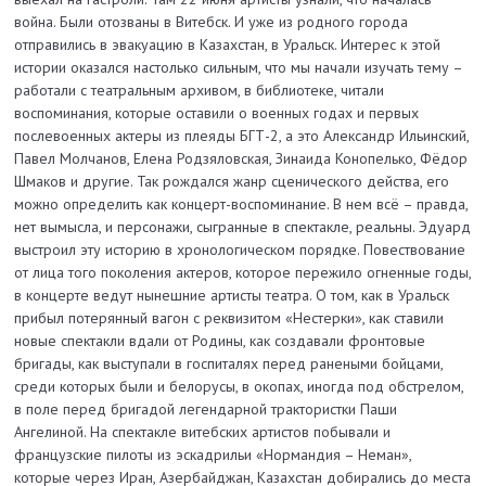
война. Были отозваны в Витебск. И уже из родного города
отправились в эвакуацию в Казахстан, в Уральск. Интерес к этой
истории оказался настолько сильным, что мы начали изучать тему –
работали с театральным архивом, в библиотеке, читали
воспоминания, которые оставили о военных годах и первых
послевоенных актеры из плеяды БГТ-2, а это Александр Ильинский,
Павел Молчанов, Елена Родзяловская, Зинаида Конопелько, Фёдор
Шмаков и другие. Так рождался жанр сценического действа, его
можно определить как концерт-воспоминание. В нем всё – правда,
нет вымысла, и персонажи, сыгранные в спектакле, реальны. Эдуард
выстроил эту историю в хронологическом порядке. Повествование
от лица того поколения актеров, которое пережило огненные годы,
в концерте ведут нынешние артисты театра. О том, как в Уральск
прибыл потерянный вагон с реквизитом «Нестерки», как ставили
новые спектакли вдали от Родины, как создавали фронтовые
бригады, как выступали в госпиталях перед ранеными бойцами,
среди которых были и белорусы, в окопах, иногда под обстрелом,
в поле перед бригадой легендарной трактористки Паши
Ангелиной. На спектакле витебских артистов побывали и
французские пилоты из эскадрильи «Нормандия – Неман»,
которые через Иран, Азербайджан, Казахстан добирались до места