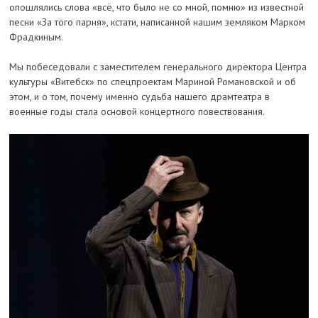
опошлялись слова «всё, что было не со мной, помню» из известной
песни «За того парня», кстати, написанной нашим земляком Марком
Фрадкиным.
Мы побеседовали с заместителем генерального директора Центра
культуры «Витебск» по спецпроектам Мариной Романовской и об
этом, и о том, почему именно судьба нашего драмтеатра в
военные годы стала основой концертного повествования.