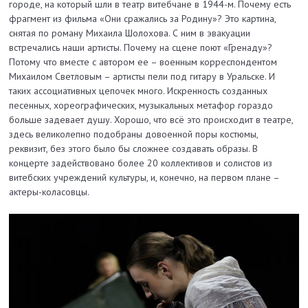
городе, на который шли в театр витебчане в 1944-м. Почему есть
фрагмент из фильма «Они сражались за Родину»? Это картина,
снятая по роману Михаила Шолохова. С ним в эвакуации
встречались наши артисты. Почему на сцене поют «Гренаду»?
Потому что вместе с автором ее – военным корреспондентом
Михаилом Светловым – артисты пели под гитару в Уральске. И
таких ассоциативных цепочек много. Искренность созданных
песенных, хореографических, музыкальных метафор гораздо
больше задевает душу. Хорошо, что всё это происходит в театре,
здесь великолепно подобраны довоенной поры костюмы,
реквизит, без этого было бы сложнее создавать образы. В
концерте задействовано более 20 коллективов и солистов из
витебских учреждений культуры, и, конечно, на первом плане –
актеры-коласовцы.