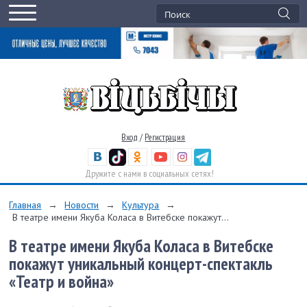
Вход
/
Регистрация
Дружите с нами в социальных сетях!
Главная
→
Новости
→
Культура
→
В театре имени Якуба Коласа в Витебске покажут...
В театре имени Якуба Коласа в Витебске
покажут уникальный концерт-спектакль
«Театр и война»