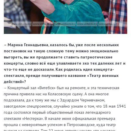
– Марина Геннадьевна, казалось бы, уже после нескольких
постановок на такую сложную тему можно эмоционально
выгореть, вы же продолжаете ставить патриотические
концерты, словно всё еще улавливаете эхо тех далеких лет и
что-то еще не досказали. Как родилась идея концерта-
спектакля, прежде получившего название «Театр военных
действий»?
– Концертный зал «Витебск» был на ремонте, и эта техническая
причина привела нас на Коласовскую сцену. А она многое
подсказала, да к тому же мы с Эдуардом Чернивчаном,
завотделом спецпроектов, случайно узнали о том, что 18 мая 1941
года состоялся первый общественный показ легендарного
спектакля «Нестерка». В начале июня официальная премьера
прошла с невероятным успехом в Петрозаводске, куда театр
выехал на гастроли. Там 22 июня артисты узнали, что началась