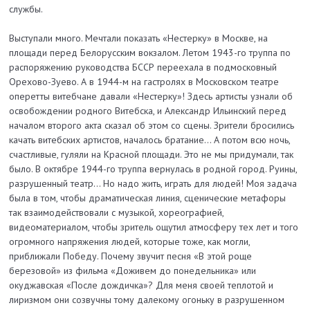
службы.
Выступали много. Мечтали показать «Нестерку» в Москве, на
площади перед Белорусским вокзалом. Летом 1943-го труппа по
распоряжению руководства БССР переехала в подмосковный
Орехово-Зуево. А в 1944-м на гастролях в Московском театре
оперетты витебчане давали «Нестерку»! Здесь артисты узнали об
освобождении родного Витебска, и Александр Ильинский перед
началом второго акта сказал об этом со сцены. Зрители бросились
качать витебских артистов, началось братание… А потом всю ночь,
счастливые, гуляли на Красной площади. Это не мы придумали, так
было. В октябре 1944-го труппа вернулась в родной город. Руины,
разрушенный театр… Но надо жить, играть для людей! Моя задача
была в том, чтобы драматическая линия, сценические метафоры
так взаимодействовали с музыкой, хореографией,
видеоматериалом, чтобы зритель ощутил атмосферу тех лет и того
огромного напряжения людей, которые тоже, как могли,
приближали Победу. Почему звучит песня «В этой роще
березовой» из фильма «Доживем до понедельника» или
окуджавская «После дождичка»? Для меня своей теплотой и
лиризмом они созвучны тому далекому огоньку в разрушенном