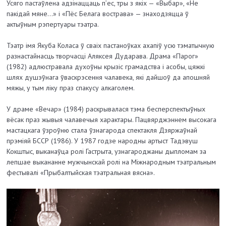
Усяго пастаўлена адзінаццаць п’ес, тры з якіх — «Выбар», «Не
пакідай мяне…» і «Пёс Белага вострава» — знаходзяцца ў
актыўным рэпертуары тэатра.
Тэатр імя Якуба Коласа ў сваіх пастаноўках ахапіў усю тэматычную
разнастайнасць творчасці Аляксея Дударава. Драма «Парог»
(1982) адлюстравала духоўны крызіс грамадства і асобы, цяжкі
шлях душэўнага ўваскрэсення чалавека, які дайшоў да апошняй
мяжы, у тым ліку праз спакусу алкаголем.
У драме «Вечар» (1984) раскрывалася тэма бесперспектыўных
вёсак праз жывыя чалавечыя характары. Пацвярджэннем высокага
мастацкага ўзроўню стала ўзнагарода спектакля Дзяржаўнай
прэміяй БССР (1986). У 1987 годзе народны артыст Тадэвуш
Кокштыс, выканаўца ролі Гастрыта, узнагароджаны дыпломам за
лепшае выкананне мужчынскай ролі на Міжнародным тэатральным
фестывалі «Прыбалтыйская тэатральная вясна».