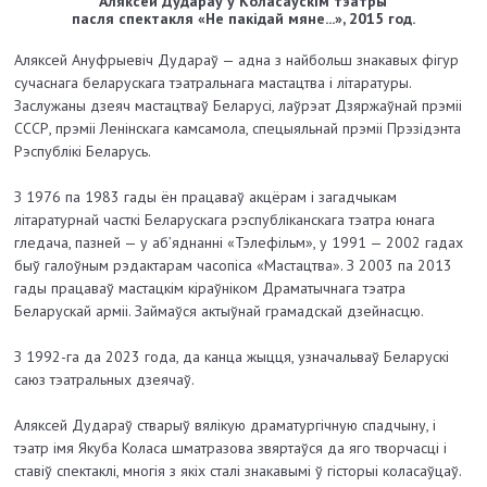
Аляксей Дудараў у Коласаўскім тэатры
пасля спектакля «Не пакідай мяне...», 2015 год.
Аляксей Ануфрыевіч Дудараў — адна з найбольш знакавых фігур
сучаснага беларускага тэатральнага мастацтва і літаратуры.
Заслужаны дзеяч мастацтваў Беларусі, лаўрэат Дзяржаўнай прэміі
СССР, прэміі Ленінскага камсамола, спецыяльнай прэміі Прэзідэнта
Рэспублікі Беларусь.
З 1976 па 1983 гады ён працаваў акцёрам і загадчыкам
літаратурнай часткі Беларускага рэспубліканскага тэатра юнага
гледача, пазней — у аб’яднанні «Тэлефільм», у 1991 — 2002 гадах
быў галоўным рэдактарам часопіса «Мастацтва». З 2003 па 2013
гады працаваў мастацкім кіраўніком Драматычнага тэатра
Беларускай арміі. Займаўся актыўнай грамадскай дзейнасцю.
З 1992-га да 2023 года, да канца жыцця, узначальваў Беларускі
саюз тэатральных дзеячаў.
Аляксей Дудараў стварыў вялікую драматургічную спадчыну, і
тэатр імя Якуба Коласа шматразова звяртаўся да яго творчасці і
ставіў спектаклі, многія з якіх сталі знакавымі ў гісторыі коласаўцаў.