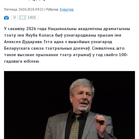
Пятница, 26.06.2026 09:22
|
Рубрика:
Культура
0
1802
У сакавіку 2026 года Нацыянальны акадэмічны драматычны
тэатр імя Якуба Коласа быў узнагароджаны прызам імя
Аляксея Дударава. Гэта адна з вышэйшых узнагарод
Беларускага саюза тэатральных дзеячаў. Сімвалічна, што
такое высокае прызнанне тэатр атрымаў у год свайго 100-
гадовага юбілею.