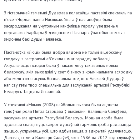
З гістарычнай тэматыкі Дударава коласаўцы паставілі спектакль па
п’есе «Чорная панна Нясвіжа». Увага ў пастаноўцы была
засяроджаная на ўнутраным канфлікце герояў, уведзеныя
персанажы Барбары ў дзяцінстве і Пачвары ўвасобілі светлы і
змрочны бакі душы чалавека.
Пастаноўка «Люці» была добра вядома не толькі віцебскаму
гледачу: з гастролямі аб’ехала шмат гарадоў вобласці.
Актуальнасць гісторыі была ў паказе лёсу так званых новых
беларусаў, якія выходзілі ў свет бізнесу з крымінальнага асяродку
або мелі з ім стасункі. Вызначальна тое, што Аляксей Дудараў
напісаў гэты твор спецыяльна для заслужанай артысткі Рэспублікі
Беларусь Таццяны Ліхачовай.
У спектаклі «Млын» (2008) найбольш высока была ацэнена
галоўная роля Пятра Старцава ў выкананні Валянціна Салаўёва,
заслужанага артыста Рэспублікі Беларусь. Моцная асоба была
здольная спасцігнуць сакрэт душэўнай гармоніі: трэба радавацца
жыццю, успрымаць усё, што адбываецца, з адкрытай удзячнасцю.
Дарэчы, сёлета Валянцін Салаўёў, які з 1986 па 2012 год служыў у