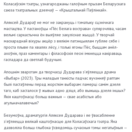
Коласаўскім тэатры, узнагароджаны галоўным прызам Беларускага
саюза тэатральных дзеячаў — «Крыштальнай Паўлінкай».
Аляксей Дудараў не мог не закрануць і тэматыку сцэнічнага
мастацтва. У пастаноўцы «Пёс Белага вострава» супярэчліва, часам
вельмі саркастычна ён выяўляе закуліснае жыццё. У творчай
маскараднай віхуры акцёр з вялікім патэнцыялам губляе сябе і
проста плыве па хвалях лёсу, і толькі ягоны Пёс, быццам анёл-
ахоўнік, праз каментары і філасофскія песні імкнецца накіраваць
гаспадара да светлай будучыні.
Апошнім зваротам да творчасці Дударава з’яўляецца драма
«Выбар» (2023). Тры маладыя танкісты падчас вучэнняў раптам
былі пастаўлены перад жорсткім выбарам: памерці самім дзеля
таго, каб засталося ў жывых адно дзіця, або выжыць дзеля іншых?
Якія каштоўнасці больш важныя — свае асабістыя або
агульначалавечыя?
Безумоўна, драматургія Аляксея Дударава і яе ўвасабленне
з’яўляецца вялікай каштоўнасцю для Коласаўскага тэатра. Яна
дазволіла больш глыбока ўсвядоміць сучасныя тэмы: негатыўныя —