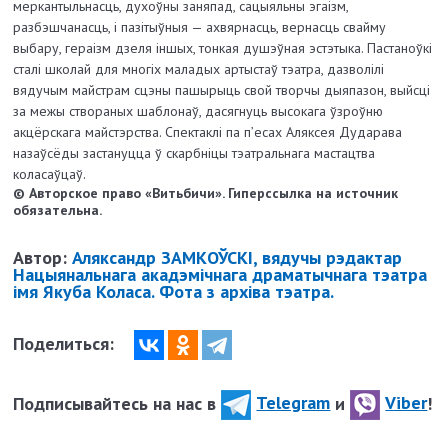
меркантыльнасць, духоўны заняпад, сацыяльны эгаізм,
разбэшчанасць, і пазітыўныя — ахвярнасць, вернасць свайму
выбару, гераізм дзеля іншых, тонкая душэўная эстэтыка. Пастаноўкі
сталі школай для многіх маладых артыстаў тэатра, дазволілі
вядучым майстрам сцэны пашырыць свой творчы дыяпазон, выйсці
за межы створаных шаблонаў, дасягнуць высокага ўзроўню
акцёрскага майстэрства. Спектаклі па п’есах Аляксея Дударава
назаўсёды застануцца ў скарбніцы тэатральнага мастацтва
коласаўцаў.
© Авторское право «Витьбичи». Гиперссылка на источник
обязательна.
Автор:
Аляксандр ЗАМКОЎСКІ, вядучы рэдактар
Нацыянальнага акадэмічнага драматычнага тэатра
імя Якуба Коласа. Фота з архіва тэатра.
Поделиться:
Подписывайтесь на нас в
Telegram
и
Viber
!