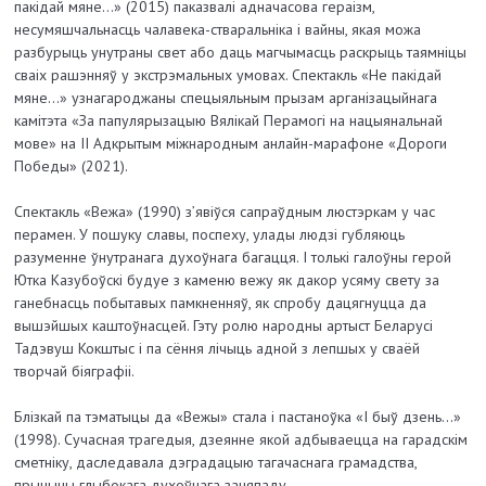
пакідай мяне…» (2015) паказвалі адначасова гераізм,
несумяшчальнасць чалавека-стваральніка і вайны, якая можа
разбурыць унутраны свет або даць магчымасць раскрыць таямніцы
сваіх рашэнняў у экстрэмальных умовах. Спектакль «Не пакідай
мяне…» узнагароджаны спецыяльным прызам арганізацыйнага
камітэта «За папулярызацыю Вялікай Перамогі на нацыянальнай
мове» на II Адкрытым міжнародным анлайн-марафоне «Дороги
Победы» (2021).
Спектакль «Вежа» (1990) з’явіўся сапраўдным люстэркам у час
перамен. У пошуку славы, поспеху, улады людзі губляюць
разуменне ўнутранага духоўнага багацця. І толькі галоўны
герой
Ютка Казубоўскі будуе з каменю вежу як дакор усяму свету за
ганебнасць
побытавых памкненняў, як спробу дацягнуцца да
вышэйшых каштоўнасцей. Гэту ролю народны артыст Беларусі
Тадэвуш Кокштыс і па сёння лічыць адной з лепшых у сваёй
творчай біяграфіі.
Блізкай па тэматыцы да «Вежы» стала і пастаноўка «І быў дзень…»
(1998). Сучасная трагедыя, дзеянне якой адбываецца на гарадскім
сметніку, даследавала дэградацыю тагачаснага грамадства,
прычыны глыбокага духоўнага заняпаду.