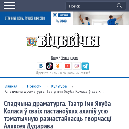
Вход
/
Регистрация
Дружите с нами в социальных сетях!
Главная
→
Новости
→
Культура
→
Спадчына драматурга. Тэатр імя Якуба Коласа ў сваіх...
Спадчына драматурга. Тэатр імя Якуба
Коласа ў сваіх пастаноўках ахапіў усю
тэматычную разнастайнасць творчасці
Аляксея Дударава