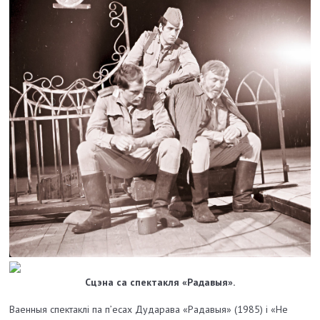
Сцэна са спектакля «Радавыя».
Ваенныя спектаклі па п’есах Дударава «Радавыя» (1985) і «Не