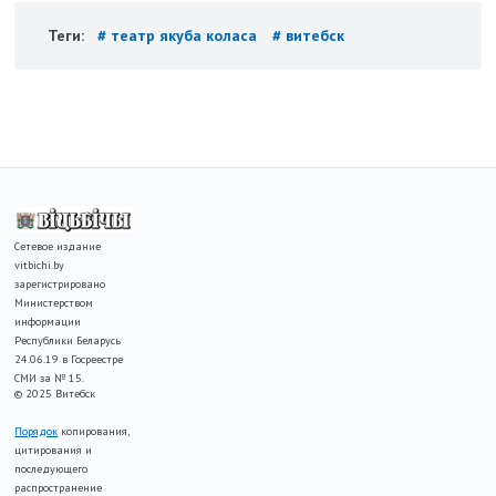
Теги:
# театр якуба коласа
# витебск
Сетевое издание
vitbichi.by
зарегистрировано
Министерством
информации
Республики Беларусь
24.06.19 в Госреестре
СМИ за № 15.
© 2025 Витебск
Порядок
копирования,
цитирования и
последующего
распространение