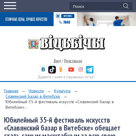
Вход
/
Регистрация
Дружите с нами в социальных сетях!
Главная
→
Новости
→
Культура
→
Славянский Базар в Витебске
→
Юбилейный 35-й фестиваль искусств «Славянский базар в
Витебске»...
Юбилейный 35-й фестиваль искусств
«Славянский базар в Витебске» обещает
стать самым масштабным за всю свою