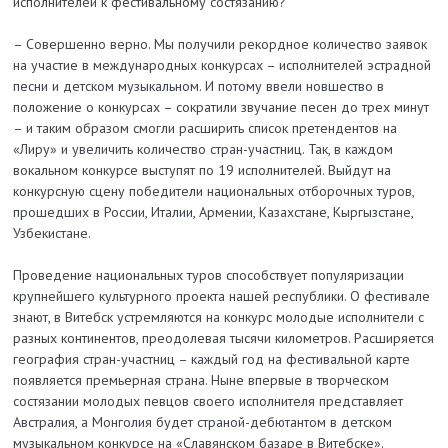
исполнителей к фестивальному состязанию?
– Совершенно верно. Мы получили рекордное количество заявок
на участие в международных конкурсах – исполнителей эстрадной
песни и детском музыкальном. И потому ввели новшество в
положение о конкурсах – сократили звучание песен до трех минут
– и таким образом смогли расширить список претендентов на
«Лиру» и увеличить количество стран-участниц. Так, в каждом
вокальном конкурсе выступят по 19 исполнителей. Выйдут на
конкурсную сцену победители национальных отборочных туров,
прошедших в России, Италии, Армении, Казахстане, Кыргызстане,
Узбекистане.
Проведение национальных туров способствует популяризации
крупнейшего культурного проекта нашей республики. О фестивале
знают, в Витебск устремляются на конкурс молодые исполнители с
разных континентов, преодолевая тысячи километров. Расширяется
география стран-участниц – каждый год на фестивальной карте
появляется премьерная страна. Ныне впервые в творческом
состязании молодых певцов своего исполнителя представляет
Австралия, а Монголия будет страной-дебютантом в детском
музыкальном конкурсе на «Славянском базаре в Витебске».