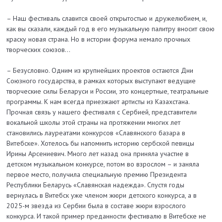
– Наш фестиваль славится своей открытостью и дружелюбием, и,
как вы сказали, каждый год в его музыкальную палитру вносит свою
краску новая страна. Но в истории форума немало прочных
творческих союзов…
– Безусловно. Одним из крупнейших проектов остаются Дни
Союзного государства, в рамках которых выступают ведущие
творческие силы Беларуси и России, это концертные, театральные
программы. К нам всегда приезжают артисты из Казахстана.
Прочная связь у нашего фестиваля с Сербией, представители
вокальной школы этой страны на протяжении многих лет
становились лауреатами конкурсов «Славянского базара в
Витебске». Хотелось бы напомнить историю сербской певицы
Ирины Арсениевич. Много лет назад она приняла участие в
детском музыкальном конкурсе, потом во взрослом – и заняла
первое место, получила специальную премию Президента
Республики Беларусь «Славянская надежда». Спустя годы
вернулась в Витебск уже членом жюри детского конкурса, а в
2025-м звезда из Сербии была в составе жюри взрослого
конкурса. И такой пример преданности фестивалю в Витебске не