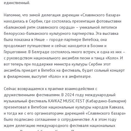
единственный.
Напомню, что зимой делегация дирекции «Славянского базара»
находилась в Сербии, где состоялась презентация фотовыставки
«Балканский ритм славянского сердца» – уникальной летописи
белорусско-балканского культурного партнерства. Эта выставка
была показана в Нише – городе-партнере Витебска, она
продолжает путешествие и сейчас находится в Боснии и
Герцеговине. В Белграде состоялось много встреч, и одна из них –
с руководством национального ансамбля песни и танца «Коло». И
вот теперь при поддержке министра культуры Сербии этот
ансамбль приедет в Витебск на фестиваль, будет сольный концерт
в филармонии, выступит «Коло» и в амфитеатре.
Сейчас возвращаемся к практике взаимодействия с
дружественными фестивалями. В 2024 году международный
музыкальный фестиваль KAVKAZ MUSIC FEST (Кабардино-Балкария)
презентовал в Витебске национальные культуры народов Кавказа,
и тогда же с его организаторами дирекцией «Славянского базара»
было подписано соглашение о сотрудничестве. А в этом году
ждем делегацию международного фестиваля национальных