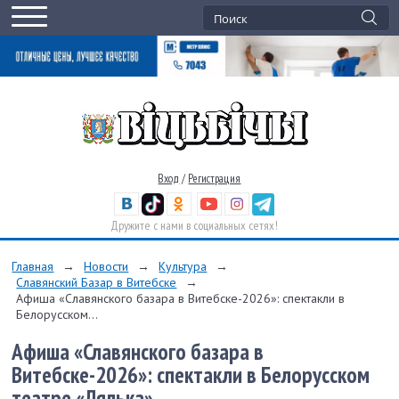
Вход
/
Регистрация
Дружите с нами в социальных сетях!
Главная
→
Новости
→
Культура
→
Славянский Базар в Витебске
→
Афиша «Славянского базара в Витебске-2026»: спектакли в
Белорусском...
Афиша «Славянского базара в
Витебске-2026»: спектакли в Белорусском
театре «Лялька»