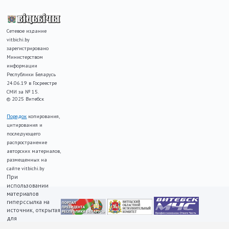
Сетевое издание
vitbichi.by
зарегистрировано
Министерством
информации
Республики Беларусь
24.06.19 в Госреестре
СМИ за № 15.
© 2025 Витебск
Порядок
копирования,
цитирования и
последующего
распространение
авторских материалов,
размещенных на
сайте vitbichi.by
При
использовании
материалов
гиперссылка на
источник, открытая
для
индексирования,