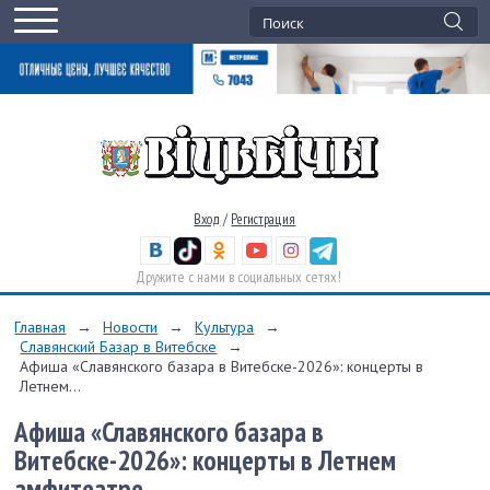
Вход
/
Регистрация
Дружите с нами в социальных сетях!
Главная
→
Новости
→
Культура
→
Славянский Базар в Витебске
→
Афиша «Славянского базара в Витебске-2026»: концерты в
Летнем...
Афиша «Славянского базара в
Витебске-2026»: концерты в Летнем
амфитеатре