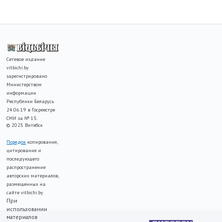
Сетевое издание
vitbichi.by
зарегистрировано
Министерством
информации
Республики Беларусь
24.06.19 в Госреестре
СМИ за № 15.
© 2025 Витебск
Порядок
копирования,
цитирования и
последующего
распространение
авторских материалов,
размещенных на
сайте vitbichi.by
При
использовании
материалов