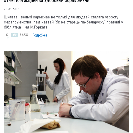
25.05.2016
Цікавае і вельмі карыснае не толькі для людзей сталага ўзросту
мерапрыемства пад назвай “Як не старэць па-беларуску” правялі ў
бібліятэцы імя М.Горкага
0
5630
Подробнее