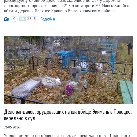
расследует уголовное дело, возбужденное по факту дорожно-
транспортного происшествия на 217-м км дороги М3 Минск-Витебск
вблизи деревни Верхнее Кривино Бешенковичского района.
0
2643
Подробнее
Дело вандалов, орудовавших на кладбище Экимань в Полоцке,
передано в суд
26.05.2016
Уголовное дело по обвинению трех лиц передано в суд Полоцкого