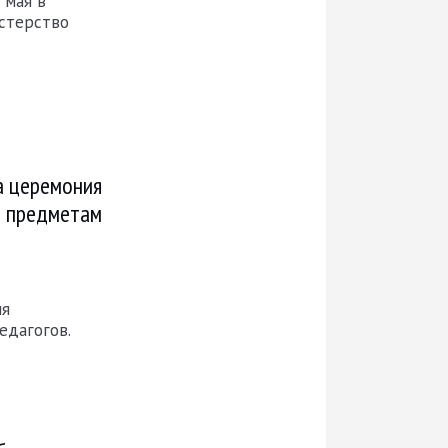
 мая в
стерство
а церемония
м предметам
ия
едагогов.