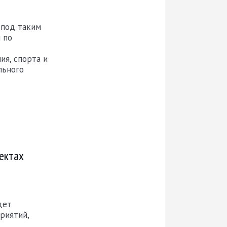
 под таким
 по
ия, спорта и
льного
ектах
дет
риятий,