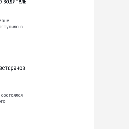
б водитель
евне
оступило в
ветеранов
 состоялся
ого