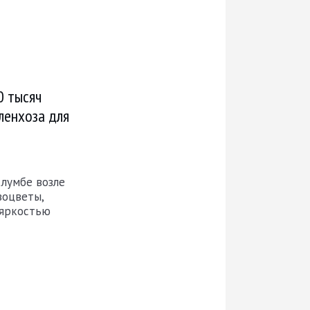
0 тысяч
ленхоза для
клумбе возле
воцветы,
 яркостью