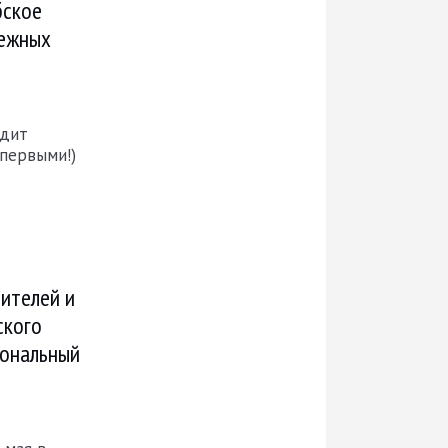
бское
дежных
одит
 первыми!)
ителей и
ского
иональный