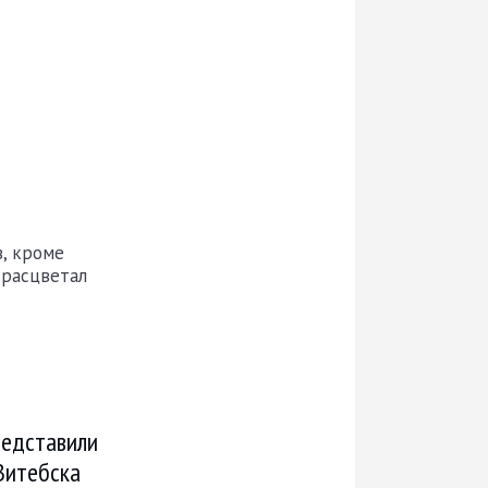
, кроме
 расцветал
редставили
Витебска