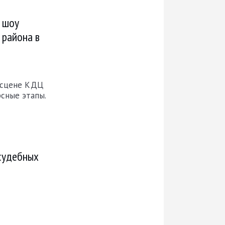
 шоу
 района в
 сцене КДЦ
сные этапы.
 судебных