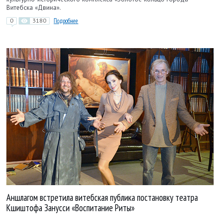
Витебска «Двина».
0
3180
Подробнее
Аншлагом встретила витебская публика постановку театра
Кшиштофа Занусси «Воспитание Риты»