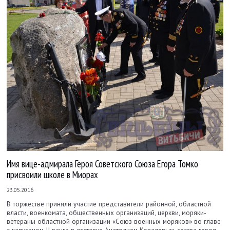
Имя вице-адмирала Героя Советского Союза Егора Томко
присвоили школе в Миорах
23.05.2016
В торжестве приняли участие представители районной, областной
власти, военкомата, общественных организаций, церкви, моряки-
ветераны областной организации «Союз военных моряков» во главе