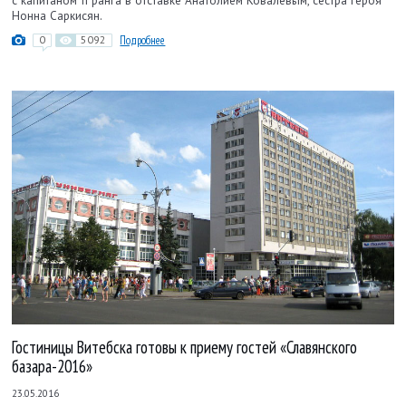
с капитаном II ранга в отставке Анатолием Ковалевым, сестра героя
Нонна Саркисян.
0
5092
Подробнее
Гостиницы Витебска готовы к приему гостей «Славянского
базара-2016»
23.05.2016