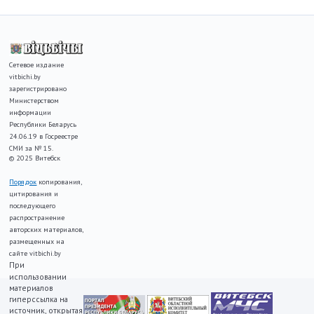
Сетевое издание
vitbichi.by
зарегистрировано
Министерством
информации
Республики Беларусь
24.06.19 в Госреестре
СМИ за № 15.
© 2025 Витебск
Порядок
копирования,
цитирования и
последующего
распространение
авторских материалов,
размещенных на
сайте vitbichi.by
При
использовании
материалов
гиперссылка на
источник, открытая