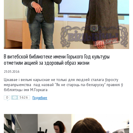
В витебской библиотеке имени Горького Год культуры
отметили акцией за здоровый образ жизни
25.05.2016
Цікавае і вельмі карыснае не толькі для людзей сталага ўзросту
мерапрыемства пад назвай “Як не старэць па-беларуску” правялі ў
бібліятэцы імя М.Горкага
0
5626
Подробнее