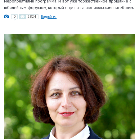
мероприятиями программа. И вот уже торжественное прощание с
юбилейным форумом, который еще называют июльским, витебским.
0
2824
Подробнее