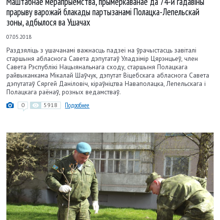
Маштабнае мерапрыемства, прымеркаванае да 74-й гадавiны
прарыву варожай блакады партызанамі Полацка-Лепельскай
зоны, адбылося ва Ушачах
07.05.2018
Раздзяліць з ушачанамі важнасць падзеі на ўрачыстасць завіталі
старшыня абласнога Савета дэпутатаў Уладзімір Цярэнцьеў, член
Савета Рэспублікі Нацыянальнага сходу, старшыня Полацкага
райвыканкама Мікалай Шаўчук, дэпутат Віцебскага абласнога Савета
дэпутатаў Сяргей Даніловіч, кіраўніцтва Наваполацка, Лепельскага і
Полацкага раёнаў, розных ведамстваў.
0
5918
Подробнее