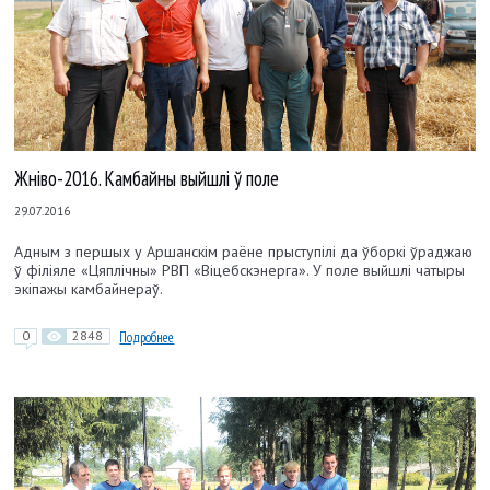
Жніво-2016. Камбайны выйшлi ў поле
29.07.2016
Адным з першых у Аршанскім раёне прыступілі да ўборкі ўраджаю
ў філіяле «Цяплічны» РВП «Віцебскэнерга». У поле выйшлі чатыры
экіпажы камбайнераў.
0
2848
Подробнее