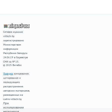
Сетевое издание
vitbichi.by
зарегистрировано
Министерством
информации
Республики Беларусь
24.06.19 в Госреестре
СМИ за № 15.
© 2025 Витебск
Порядок
копирования,
цитирования и
последующего
распространение
авторских материалов,
размещенных на
сайте vitbichi.by
При
использовании
материалов