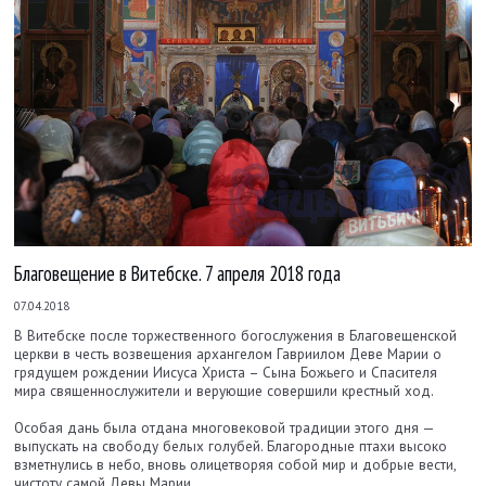
Благовещение в Витебске. 7 апреля 2018 года
07.04.2018
В Витебске после торжественного богослужения в Благовещенской
церкви в честь возвещения архангелом Гавриилом Деве Марии о
грядущем рождении Иисуса Христа – Сына Божьего и Спасителя
мира священнослужители и верующие совершили крестный ход.
Особая дань была отдана многовековой традиции этого дня —
выпускать на свободу белых голубей. Благородные птахи высоко
взметнулись в небо, вновь олицетворяя собой мир и добрые вести,
чистоту самой Девы Марии.