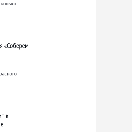
сколько
ия «Соберем
расного
ит к
ие