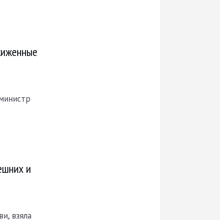
жиженные
-министр
ешних и
и, взяла