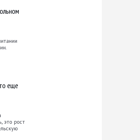
кольном
питании
ин.
что еще
а
, это рост
ельскую