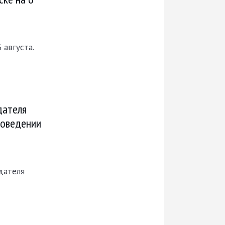
 августа.
дателя
роведении
дателя