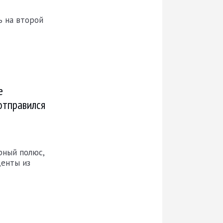
ь на второй
е
отправился
рный полюс,
денты из