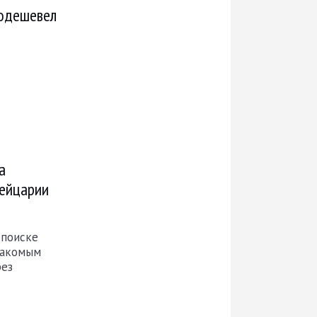
подешевел
а
ейцарии
 поиске
накомым
рез