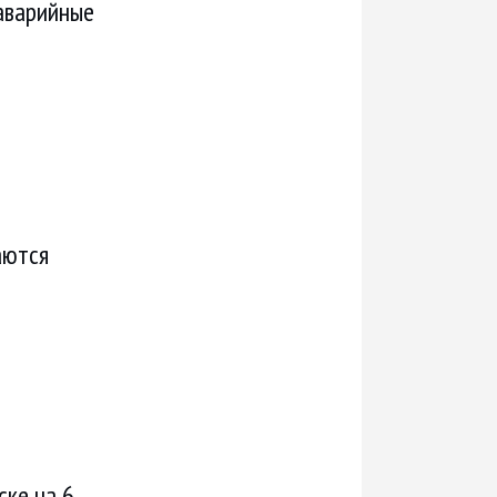
 аварийные
аются
ске на 6