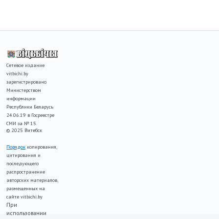
Сетевое издание
vitbichi.by
зарегистрировано
Министерством
информации
Республики Беларусь
24.06.19 в Госреестре
СМИ за № 15.
© 2025 Витебск
Порядок
копирования,
цитирования и
последующего
распространение
авторских материалов,
размещенных на
сайте vitbichi.by
При
использовании