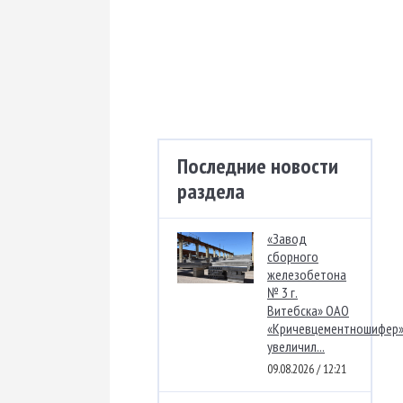
Последние новости
раздела
«Завод
сборного
железобетона
№ 3 г.
Витебска» ОАО
«Кричевцементношифер
увеличил...
09.08.2026 / 12:21