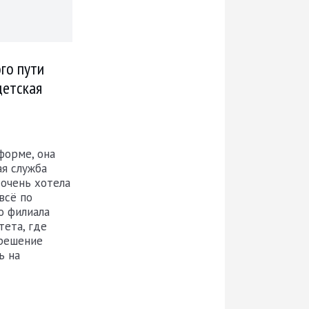
го пути
детская
форме, она
ая служба
 очень хотела
всё по
о филиала
тета, где
 решение
ь на