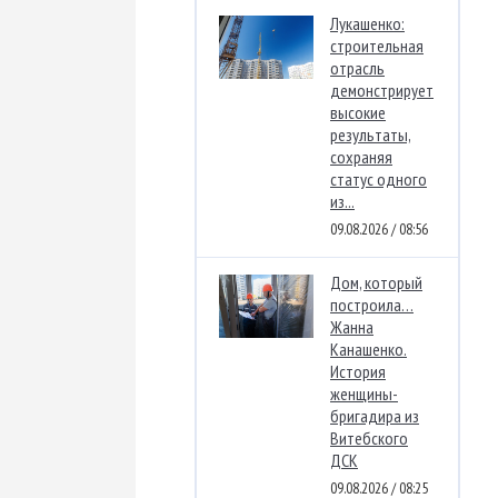
Лукашенко:
строительная
отрасль
демонстрирует
высокие
результаты,
сохраняя
статус одного
из...
09.08.2026 / 08:56
Дом, который
построила…
Жанна
Канашенко.
История
женщины-
бригадира из
Витебского
ДСК
09.08.2026 / 08:25