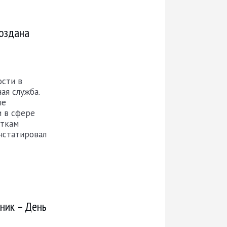
создана
ости в
ая служба.
ые
 в сфере
ыткам
нстатировал
ник – День