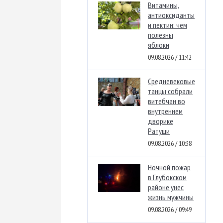
Витамины,
антиоксиданты
и пектин: чем
полезны
яблоки
09.08.2026 / 11:42
Средневековые
танцы собрали
витебчан во
внутреннем
дворике
Ратуши
09.08.2026 / 10:38
Ночной пожар
в Глубокском
районе унес
жизнь мужчины
09.08.2026 / 09:49