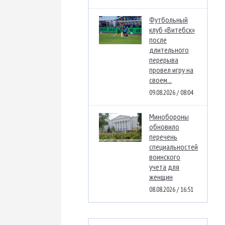
Футбольный
клуб «Витебск»
после
длительного
перерыва
провел игру на
своем...
09.08.2026 / 08:04
Минобороны
обновило
перечень
специальностей
воинского
учета для
женщин
08.08.2026 / 16:51