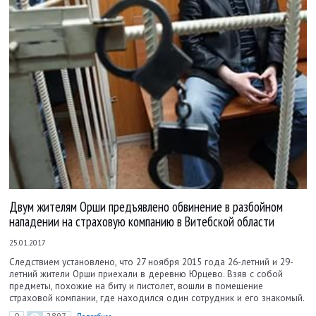
Двум жителям Орши предъявлено обвинение в разбойном
нападении на страховую компанию в Витебской области
25.01.2017
Следствием установлено, что 27 ноября 2015 года 26-летний и 29-
летний жители Орши приехали в деревню Юрцево. Взяв с собой
предметы, похожие на биту и пистолет, вошли в помещение
страховой компании, где находился один сотрудник и его знакомый.
0
2897