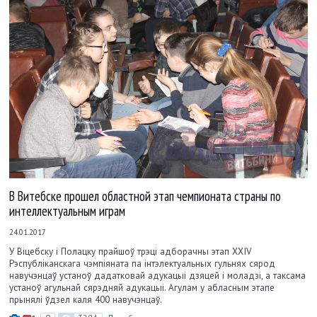
В Витебске прошел областной этап чемпионата страны по
интеллектуальным играм
24.01.2017
У Віцебску і Полацку прайшоў трэці адборачны этап XXIV
Рэспубліканскага чэмпіяната па інтэлектуальных гульнях сярод
навучэнцаў устаноў дадатковай адукацыі дзяцей і моладзі, а таксама
устаноў агульнай сярэдняй адукацыі. Агулам у абласным этапе
прынялі ўдзел каля 400 навучэнцаў.