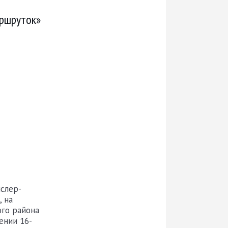
ршруток»
слер-
, на
го района
ении 16-