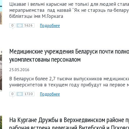
Цікавае і вельмі карыснае не толькі для людзей стала
мерапрыемства пад назвай “Як не старэць па-беларус
бібліятэцы імя М.Горкага
Подробнее
0
5626
Медицинские учреждения Беларуси почти полн
укомплектованы персоналом
25.05.2016
В Беларуси более 2,7 тысячи выпускников медицинск
университетов в текущем году прибудут на первое 
Подробнее
0
1720
На Кургане Дружбы в Верхнедвинском районе 
рабочая встреча делегаций Витебской и Псковс