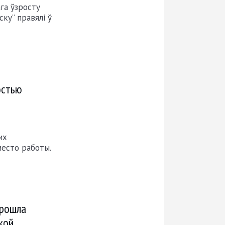
га ўзросту
ку” правялі ў
остью
их
место работы.
прошла
кой