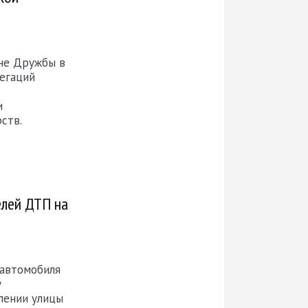
ане Дружбы в
егаций
и
ств.
елей ДТП на
 автомобиля
у
лении улицы