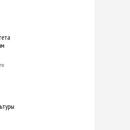
тета
ям
го
льтуры