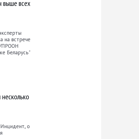
н выше всех
 эксперты
а на встрече
С/ПРООН
ке Беларусь"
л несколько
 Инцидент, о
я