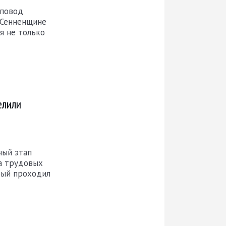
 повод
 Сенненщине
я не только
елили
ный этап
а трудовых
рый проходил